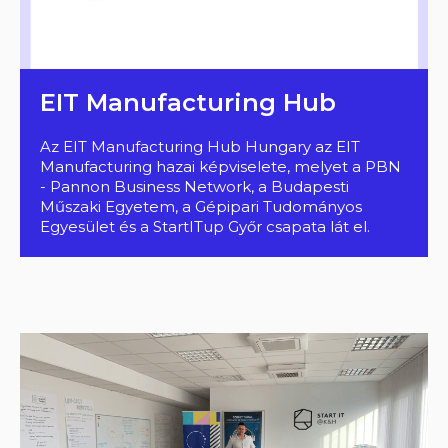
EIT Manufacturing Hub
Az EIT Manufacturing Hub Hungary az EIT
Manufacturing hazai képviselete, melyet a PBN
- Pannon Business Network, a Budapesti
Műszaki Egyetem, a Gépipari Tudományos
Egyesület és a StartITup Győr csapata lát el.