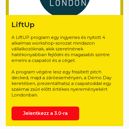
LiftUp
A LiftUP program egy ingyenes és nyitott 4
alkalmas workshop-sorozat mindazon
vállalkozóknak, akik szeretnének
hatékonyabban fejlődni és magasabb szintre
emelni a csapatot és a céget.
​A program végére lesz egy frissített pitch
decked, majd a záróeseményen, a Demo Day
keretében, prezentálhatsz a csapatoddal egy
szakmai zsűri előtt értékes nyereményekért
Londonban.
Jelentkezz a 3.0-ra