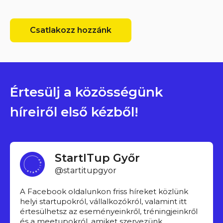
Csatlakozz hozzánk
Értesülj a közösségünk
híreiről első kézből!
StartITup Győr
@startitupgyor
A Facebook oldalunkon friss híreket közlünk
helyi startupokról, vállalkozókról, valamint itt
értesülhetsz az eseményeinkről, tréningjeinkről
és a meetupokról, amiket szervezünk.