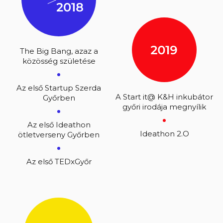
The Big Bang, azaz a
közösség születése
Az első Startup Szerda
A Start it@ K&H inkubátor
Győrben
győri irodája megnyílik
Az első Ideathon
Ideathon 2.O
ötletverseny Győrben
Az első TEDxGyőr