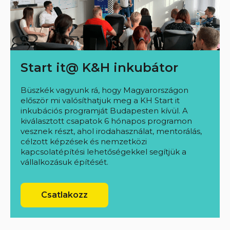
Start it@ K&H inkubátor
Büszkék vagyunk rá, hogy Magyarországon
először mi valósíthatjuk meg a KH Start it
inkubációs programját Budapesten kívül. A
kiválasztott csapatok 6 hónapos programon
vesznek részt, ahol irodahasználat, mentorálás,
célzott képzések és nemzetközi
kapcsolatépítési lehetőségekkel segítjük a
vállalkozásuk építését.
Csatlakozz