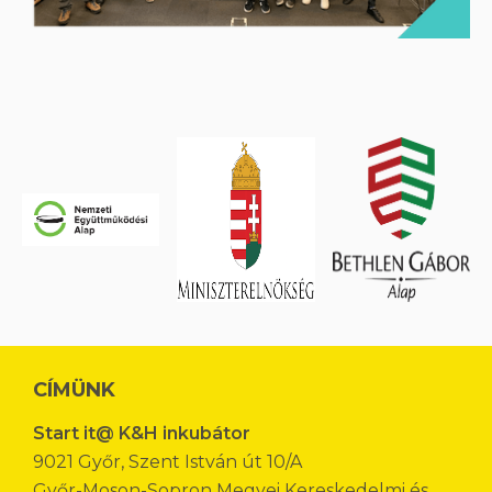
CÍMÜNK
Start it@ K&H inkubátor
9021 Győr, Szent István út 10/A
Győr-Moson-Sopron Megyei Kereskedelmi és