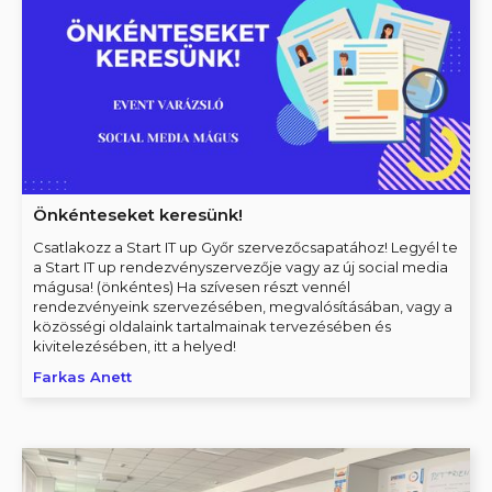
Önkénteseket keresünk!
Csatlakozz a Start IT up Győr szervezőcsapatához! Legyél te
a Start IT up rendezvényszervezője vagy az új social media
mágusa! (önkéntes) Ha szívesen részt vennél
rendezvényeink szervezésében, megvalósításában, vagy a
közösségi oldalaink tartalmainak tervezésében és
kivitelezésében, itt a helyed!
Farkas Anett