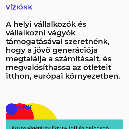
VÍZIÓNK
A helyi vállalkozók és
vállalkozni vágyók
támogatásával szeretnénk,
hogy a jövő generációja
megtalálja a számításait, és
megvalósíthassa az ötleteit
itthon, európai környezetben.
CÉLUNK
Közösségépítés: Egy nyitott és befogadó