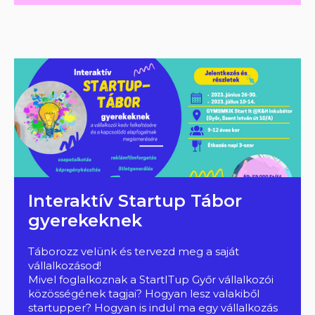
Interaktív Startup Tábor
gyerekeknek
Táborozz velünk és tervezd meg a saját
vállalkozásod!
Mivel foglalkoznak a StartITup Győr vállalkozói
közösségének tagjai? Hogyan lesz valakiből
startupper? Hogyan is indul ma egy vállalkozás