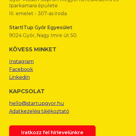
Iparkamara épülete
III. emelet - 307-as iroda
StartITup Győr Egyesület
9024 Győr, Nagy Imre út 50.
KÖVESS MINKET
Instagram
Facebook
Linkedin
KAPCSOLAT
hello@startupgyor.hu
Adatkezelési tájékoztató
Iratkozz fel hirlevelünkre