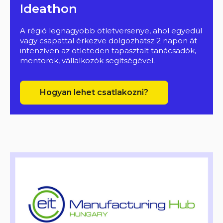
Ideathon
A régió legnagyobb ötletversenye, ahol egyedül
vagy csapattal érkezve dolgozhatsz 2 napon át
intenzíven az ötleteden tapasztalt tanácsadók,
mentorok, vállalkozók segítségével.
Hogyan lehet csatlakozni?