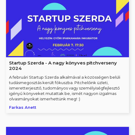
Startup Szerda - A nagy könyves pitchverseny
2024
A februári Startup Szerda alkalmával a közösségen belüli
tudásmegosztás került fókuszba. Pitchelőink üzleti,
ismeretterjesztő, tudományos vagy személyiségfejlesztő
igényű könyveket mutattak be, ismét nagyon izgalmas
olvasmányokat ismerhettünk meg! :)
Farkas Anett