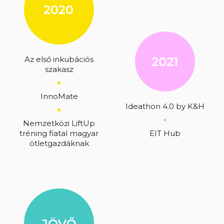
Az első inkubációs
szakasz
InnoMate
Ideathon 4.0 by K&H
Nemzetközi LiftUp
tréning fiatal magyar
EIT Hub
ötletgazdáknak