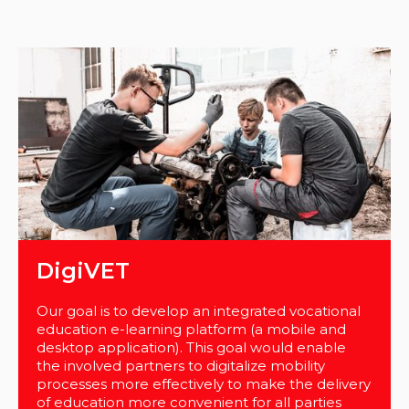
DigiVET
Our goal is to develop an integrated vocational
education e-learning platform (a mobile and
desktop application). This goal would enable
the involved partners to digitalize mobility
processes more effectively to make the delivery
of education more convenient for all parties