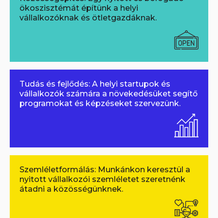
ökoszisztémát építünk a helyi
vállalkozóknak és ötletgazdáknak.
Tudás és fejlődés: A helyi startupok és
vállalkozók számára a növekedésüket segítő
programokat és képzéseket szervezünk.
Szemléletformálás: Munkánkon keresztül a
nyitott vállalkozói szemléletet szeretnénk
átadni a közösségünknek.