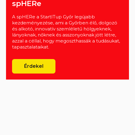
spHERe
A spHERe a StartITup Győr legújabb
kezdeményezése, ami a Győrben élő, dolgozó
és alkotó, innovatív szemléletű hölgyeknek,
lányoknak, nőknek és asszonyoknak jött létre,
azzal a céllal, hogy megoszthassák a tudásukat,
tapasztalataikat.
Érdekel