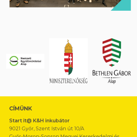
CÍMÜNK
Start it@ K&H inkubátor
9021 Győr, Szent István út 10/A
Győr-Moson-Sopron Megyei Kereskedelmi és