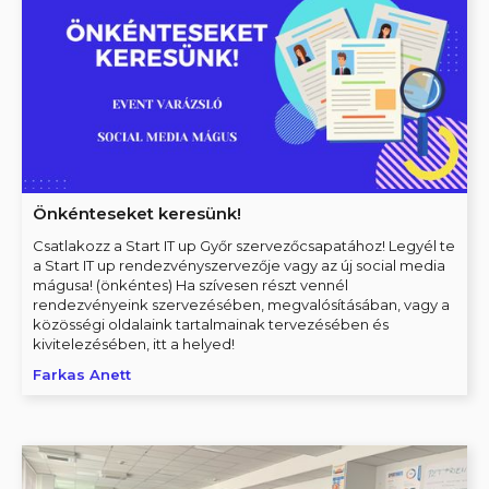
Önkénteseket keresünk!
Csatlakozz a Start IT up Győr szervezőcsapatához! Legyél te
a Start IT up rendezvényszervezője vagy az új social media
mágusa! (önkéntes) Ha szívesen részt vennél
rendezvényeink szervezésében, megvalósításában, vagy a
közösségi oldalaink tartalmainak tervezésében és
kivitelezésében, itt a helyed!
Farkas Anett