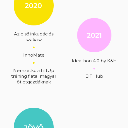
Az első inkubációs
szakasz
InnoMate
Ideathon 4.0 by K&H
Nemzetközi LiftUp
tréning fiatal magyar
EIT Hub
ötletgazdáknak