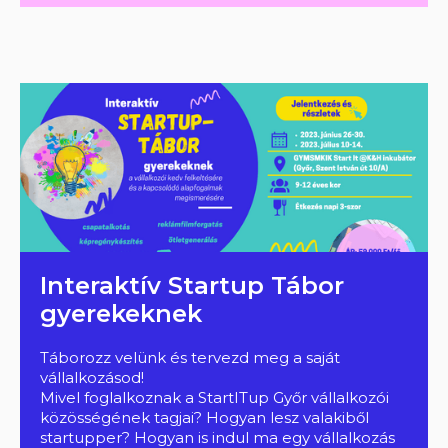
Interaktív Startup Tábor
gyerekeknek
Táborozz velünk és tervezd meg a saját
vállalkozásod!
Mivel foglalkoznak a StartITup Győr vállalkozói
közösségének tagjai? Hogyan lesz valakiből
startupper? Hogyan is indul ma egy vállalkozás