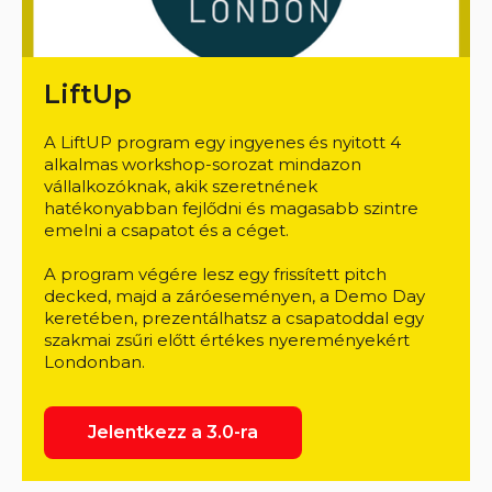
LiftUp
A LiftUP program egy ingyenes és nyitott 4
alkalmas workshop-sorozat mindazon
vállalkozóknak, akik szeretnének
hatékonyabban fejlődni és magasabb szintre
emelni a csapatot és a céget.
​A program végére lesz egy frissített pitch
decked, majd a záróeseményen, a Demo Day
keretében, prezentálhatsz a csapatoddal egy
szakmai zsűri előtt értékes nyereményekért
Londonban.
Jelentkezz a 3.0-ra