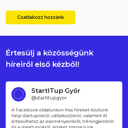
Csatlakozz hozzánk
Értesülj a közösségünk
híreiről első kézből!
StartITup Győr
@startitupgyor
A Facebook oldalunkon friss híreket közlünk
helyi startupokról, vállalkozókról, valamint itt
értesülhetsz az eseményeinkről, tréningjeinkről
és a meetupokról, amiket szervezünk.