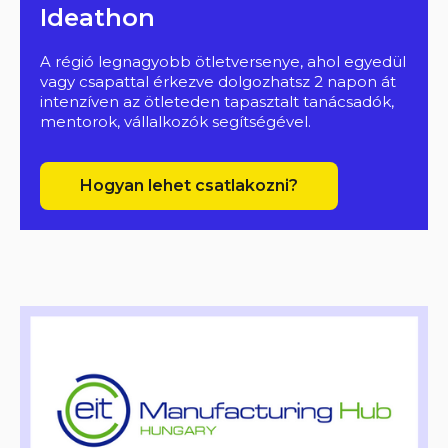
Ideathon
A régió legnagyobb ötletversenye, ahol egyedül
vagy csapattal érkezve dolgozhatsz 2 napon át
intenzíven az ötleteden tapasztalt tanácsadók,
mentorok, vállalkozók segítségével.
Hogyan lehet csatlakozni?