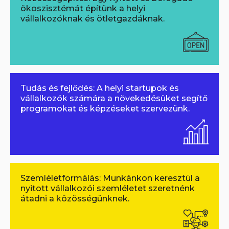
ökoszisztémát építünk a helyi
vállalkozóknak és ötletgazdáknak.
Tudás és fejlődés: A helyi startupok és
vállalkozók számára a növekedésüket segítő
programokat és képzéseket szervezünk.
Szemléletformálás: Munkánkon keresztül a
nyitott vállalkozói szemléletet szeretnénk
átadni a közösségünknek.