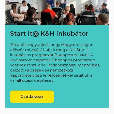
Start it@ K&H inkubátor
Büszkék vagyunk rá, hogy Magyarországon
először mi valósíthatjuk meg a KH Start it
inkubációs programját Budapesten kívül. A
kiválasztott csapatok 6 hónapos programon
vesznek részt, ahol irodahasználat, mentorálás,
célzott képzések és nemzetközi
kapcsolatépítési lehetőségekkel segítjük a
vállalkozásuk építését.
Csatlakozz