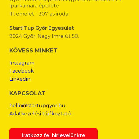
Iparkamara épülete
III. emelet - 307-as iroda
StartITup Győr Egyesület
9024 Győr, Nagy Imre út 50.
KÖVESS MINKET
Instagram
Facebook
Linkedin
KAPCSOLAT
hello@startupgyor.hu
Adatkezelési tájékoztató
Iratkozz fel hirlevelünkre