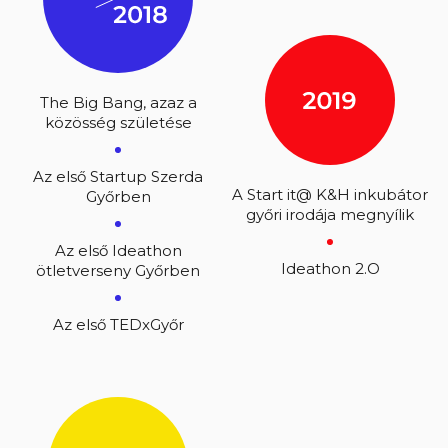
The Big Bang, azaz a
közösség születése
Az első Startup Szerda
A Start it@ K&H inkubátor
Győrben
győri irodája megnyílik
Az első Ideathon
Ideathon 2.O
ötletverseny Győrben
Az első TEDxGyőr