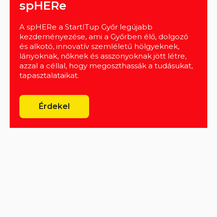
spHERe
A spHERe a StartITup Győr legújabb
kezdeményezése, ami a Győrben élő, dolgozó
és alkotó, innovatív szemléletű hölgyeknek,
lányoknak, nőknek és asszonyoknak jött létre,
azzal a céllal, hogy megoszthassák a tudásukat,
tapasztalataikat.
Érdekel