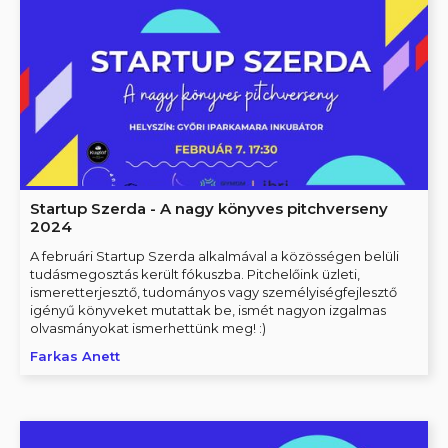
Startup Szerda - A nagy könyves pitchverseny
2024
A februári Startup Szerda alkalmával a közösségen belüli
tudásmegosztás került fókuszba. Pitchelőink üzleti,
ismeretterjesztő, tudományos vagy személyiségfejlesztő
igényű könyveket mutattak be, ismét nagyon izgalmas
olvasmányokat ismerhettünk meg! :)
Farkas Anett