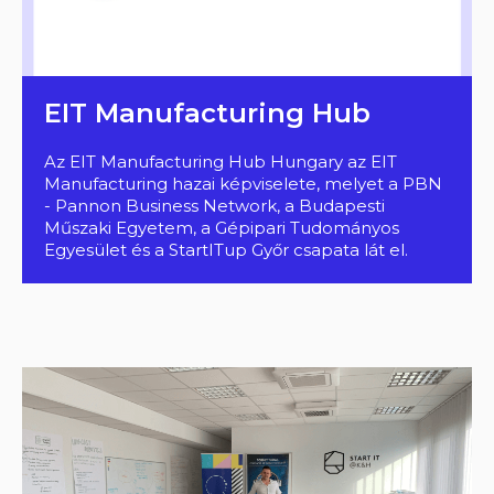
EIT Manufacturing Hub
Az EIT Manufacturing Hub Hungary az EIT
Manufacturing hazai képviselete, melyet a PBN
- Pannon Business Network, a Budapesti
Műszaki Egyetem, a Gépipari Tudományos
Egyesület és a StartITup Győr csapata lát el.