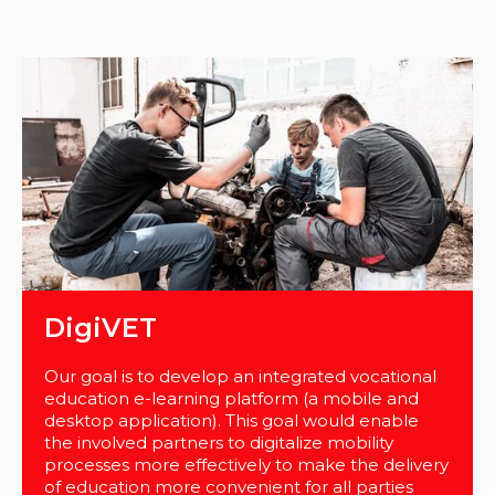
DigiVET
Our goal is to develop an integrated vocational
education e-learning platform (a mobile and
desktop application). This goal would enable
the involved partners to digitalize mobility
processes more effectively to make the delivery
of education more convenient for all parties