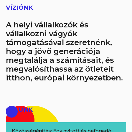
VÍZIÓNK
A helyi vállalkozók és
vállalkozni vágyók
támogatásával szeretnénk,
hogy a jövő generációja
megtalálja a számításait, és
megvalósíthassa az ötleteit
itthon, európai környezetben.
CÉLUNK
Közösségépítés: Egy nyitott és befogadó